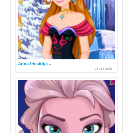
Anna frissítője ..
25 166 játék