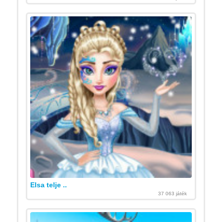
Elsa telje ..
37 063 játék