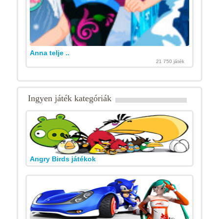
Anna telje ..
21 750 játék
Ingyen játék kategóriák
Angry Birds játékok