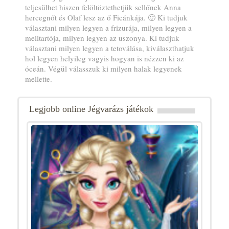
teljesülhet hiszen felöltöztethetjük sellőnek Anna
hercegnőt és Olaf lesz az ő Ficánkája. 🙂 Ki tudjuk
választani milyen legyen a frizurája, milyen legyen a
melltartója, milyen legyen az uszonya. Ki tudjuk
választani milyen legyen a tetoválása, kiválaszthatjuk
hol legyen helyileg vagyis hogyan is nézzen ki az
óceán. Végül válasszuk ki milyen halak legyenek
mellette.
Legjobb online Jégvarázs játékok