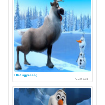
Olaf ügyességi ..
34 418 játék