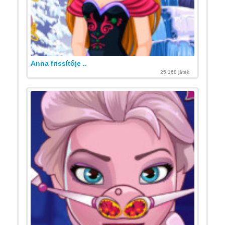
Anna frissítője ..
25 168 játék