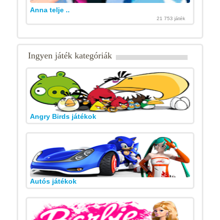
Anna telje ..
21 753 játék
Ingyen játék kategóriák
Angry Birds játékok
Autós játékok