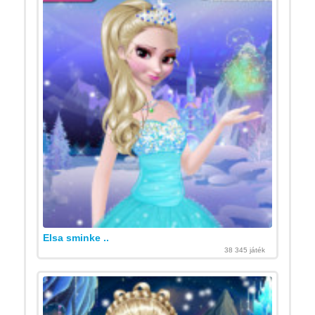
Elsa sminke ..
38 345 játék