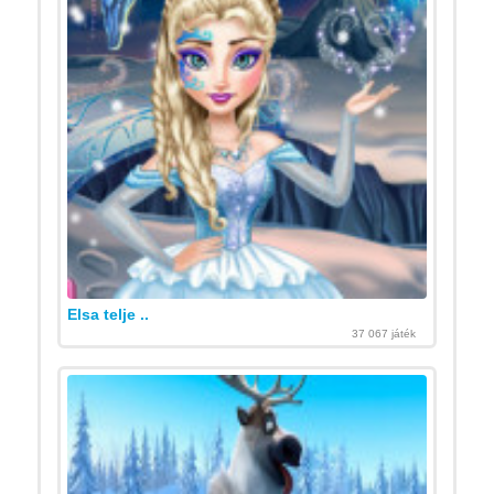
Elsa telje ..
37 067 játék