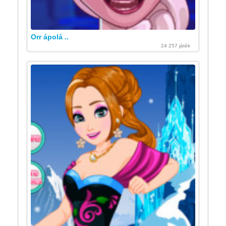
Orr ápolá ..
24 257 játék