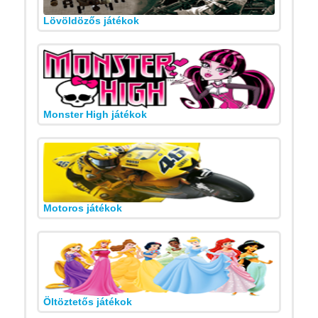
Lövöldözős játékok
Monster High játékok
Motoros játékok
Öltöztetős játékok