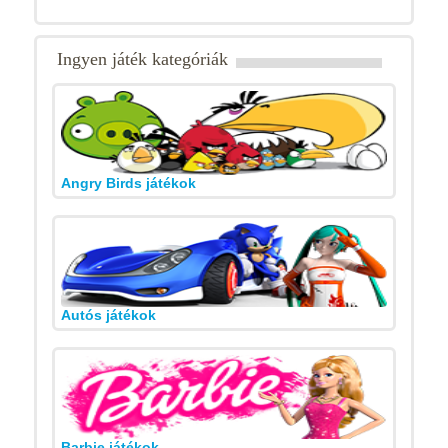
Ingyen játék kategóriák
Angry Birds játékok
Autós játékok
Barbie játékok