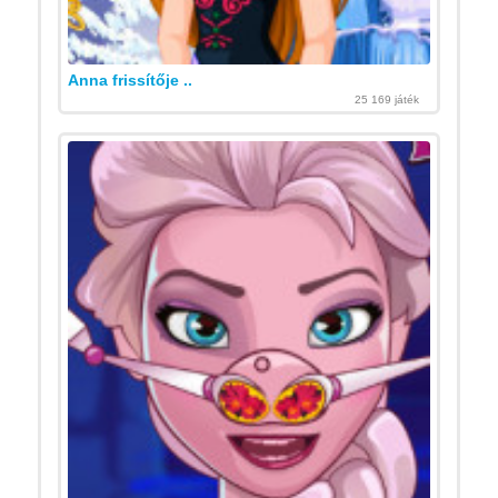
Anna frissítője ..
25 169 játék