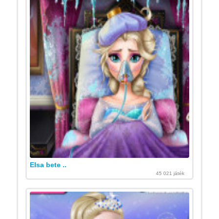
Elsa bete ..
45 021 játék