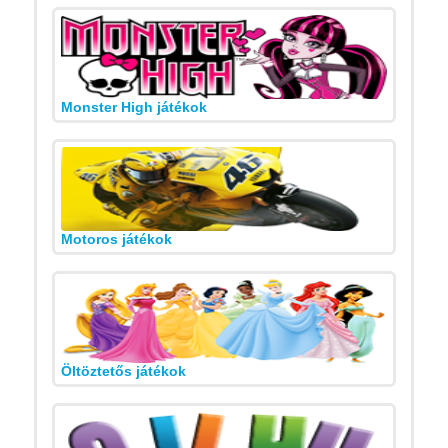
Monster High játékok
Motoros játékok
Öltöztetős játékok