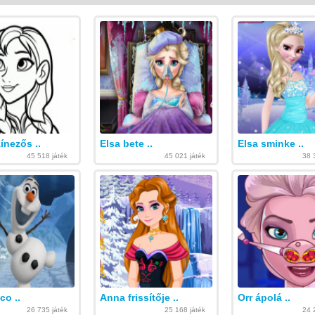
ínezős ..
Elsa bete ..
Elsa sminke ..
45 518 játék
45 021 játék
38 
co ..
Anna frissítője ..
Orr ápolá ..
26 735 játék
25 168 játék
24 