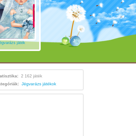
égvarázs játék
tatisztika:
2 162 játék
ategóriák:
Jégvarázs játékok