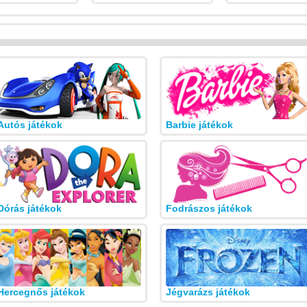
Autós játékok
Barbie játékok
Dórás játékok
Fodrászos játékok
Hercegnős játékok
Jégvarázs játékok