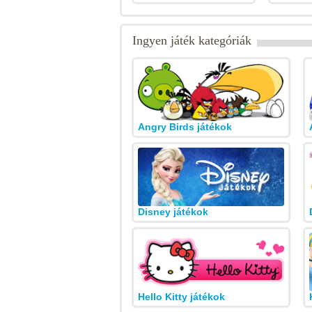
Ingyen játék kategóriák
Angry Birds játékok
Disney játékok
Hello Kitty játékok