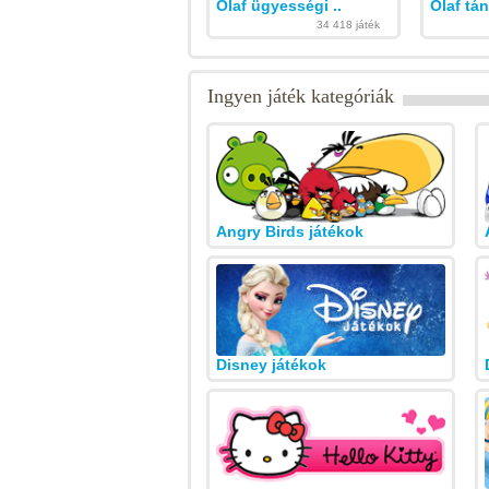
Olaf ügyességi ..
Olaf tán
34 418 játék
Ingyen játék kategóriák
Angry Birds játékok
Disney játékok