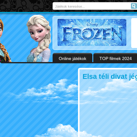
Online játékok
TOP filmek 2024
Elsa téli divat j