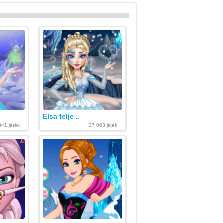
Elsa telje ..
341 játék
37 063 játék