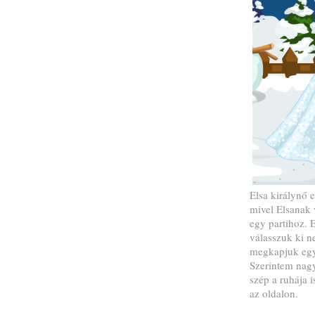
Elsa királynő 
mivel Elsanak v
egy partihoz. E
válasszuk ki ne
megkapjuk egy 
Szerintem nagy
szép a ruhája i
az oldalon.