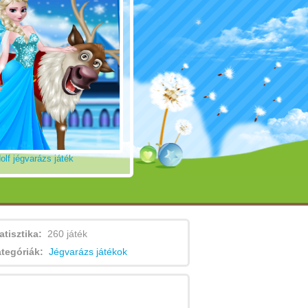
olf jégvarázs játék
tatisztika:
260 játék
ategóriák:
Jégvarázs játékok