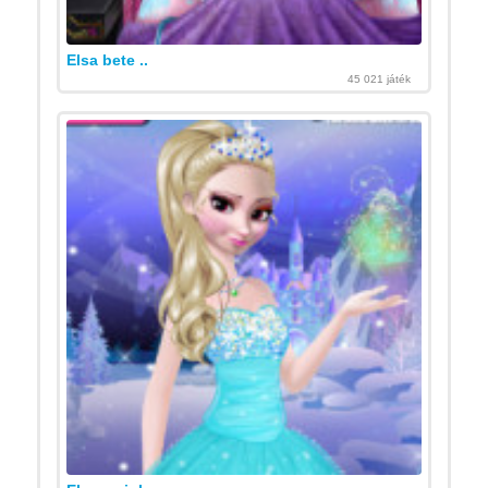
Elsa bete ..
45 021 játék