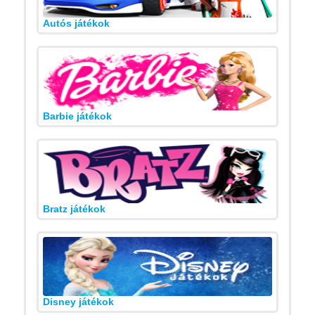
Autós játékok
Barbie játékok
Bratz játékok
Disney játékok