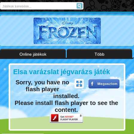
Online játékok
Több
Elsa varázslat jégvarázs játék
Sorry, you have no
flash player
installed.
Please install flash player to see the
content.