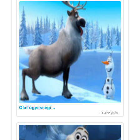
Olaf ügyességi ..
34 422 játék