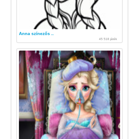
Anna színezős ..
45 518 játék