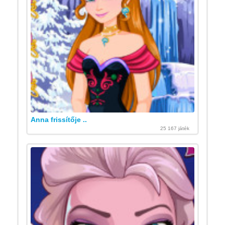
Anna frissítője ..
25 167 játék