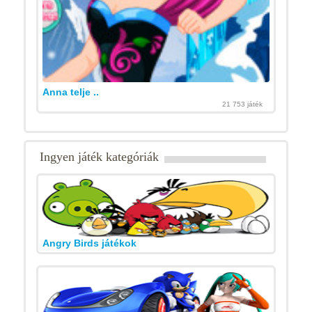
Anna telje ..
21 753 játék
Ingyen játék kategóriák
Angry Birds játékok