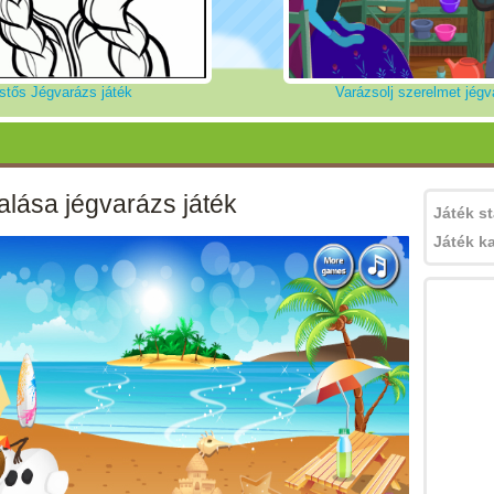
stős Jégvarázs játék
Varázsolj szerelmet jégv
alása jégvarázs játék
Játék s
Játék k