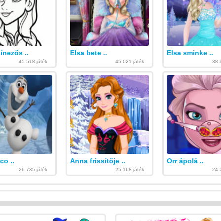
ínezős ..
Elsa bete ..
Elsa sminke ..
45 518 játék
45 021 játék
38 
co ..
Anna frissítője ..
Orr ápolá ..
26 735 játék
25 168 játék
24 