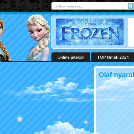
Online játékok
TOP filmek 2024
Olaf nyara