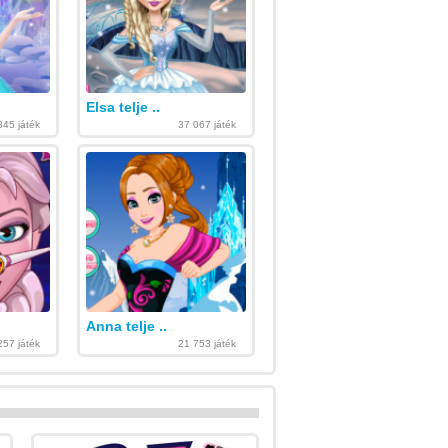
Elsa telje ..
345 játék
37 067 játék
Anna telje ..
257 játék
21 753 játék