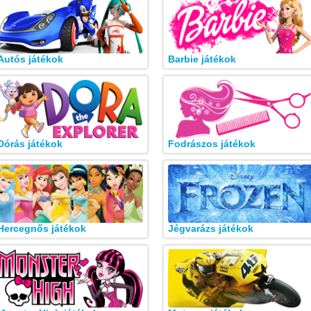
Autós játékok
Barbie játékok
Dórás játékok
Fodrászos játékok
Hercegnős játékok
Jégvarázs játékok