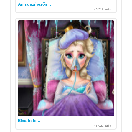
Anna színezős ..
45 519 játék
Elsa bete ..
45 021 játék