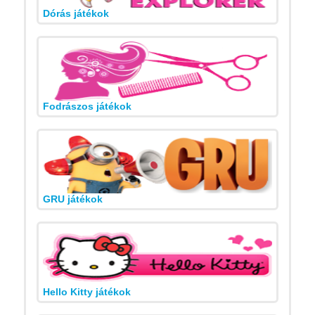
Dórás játékok
Fodrászos játékok
GRU játékok
Hello Kitty játékok