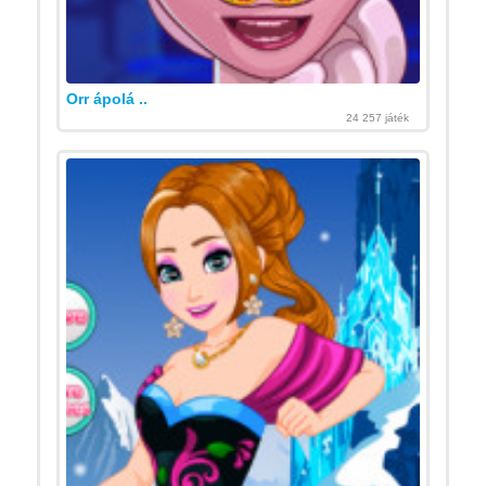
Orr ápolá ..
24 257 játék