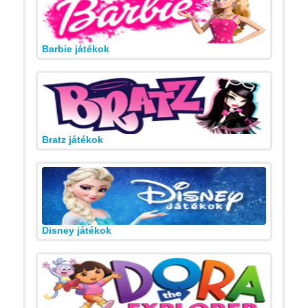
Barbie játékok
Bratz játékok
Disney játékok