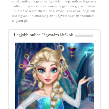
ablak, milyen legyen az ágy feletti kép, milyen legyen a
csillár, milyen asztal és kanapé legyen még a szobában.
Teljesen te rendezheted be a szobát kivéve azt hogy mi
hol legyen, de ettől még ez a jégvarázs játék szerintem
nagyon jó.
Legjobb online Jégvarázs játékok